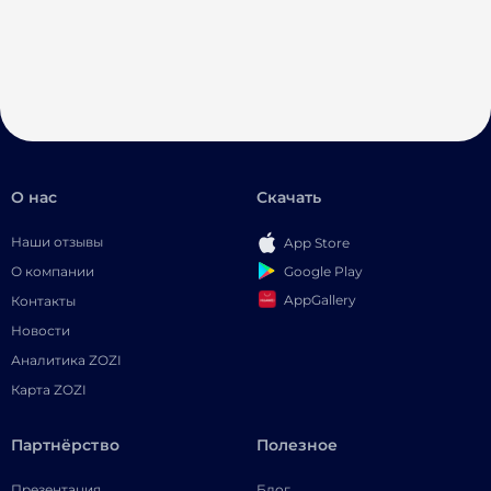
О нас
Скачать
Наши отзывы
App Store
Google Play
О компании
AppGallery
Контакты
Новости
Аналитика ZOZI
Карта ZOZI
Партнёрство
Полезное
Презентация
Блог