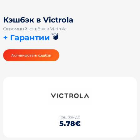
Кэшбэк в Victrola
Огромный кэшбэк в Victrola
💣
+ Гарантии
Активировать кэшбэк
Кэшбэк до
5.78€