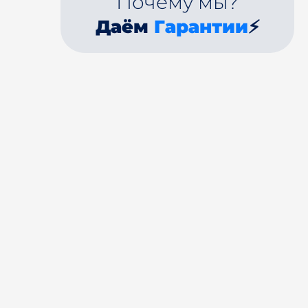
Почему мы?
Даём
Гарантии
⚡