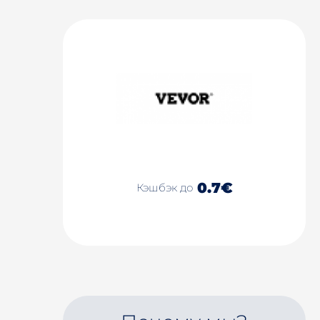
0.7€
Кэшбэк до