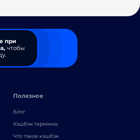
е при
а,
чтобы
ду.
Полезное
Блог
Кэшбэк термины
Что такое кэшбэк