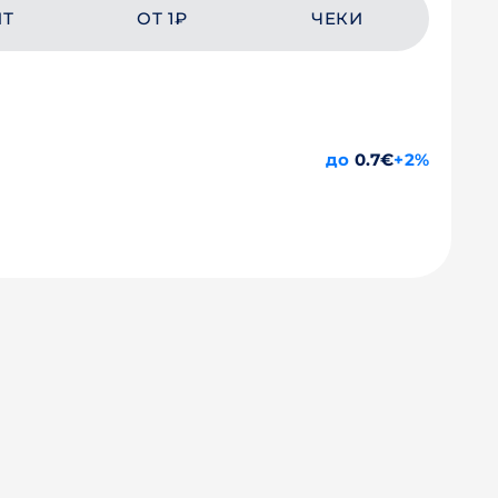
ЙТ
ОТ 1₽
ЧЕКИ
до
0.7€
+2%