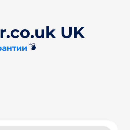
r.co.uk UK
💣
рантии