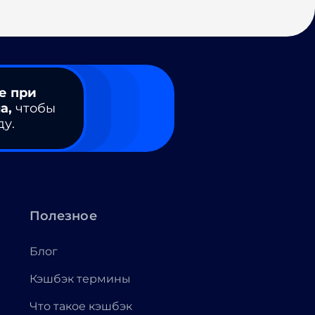
е при
а,
чтобы
ду.
Полезное
Блог
Кэшбэк термины
Что такое кэшбэк