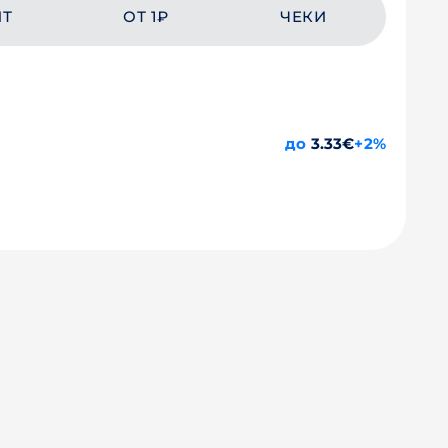
ЙТ
ОТ 1₽
ЧЕКИ
до
3.33€
+2%