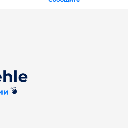
hle
💣
ии