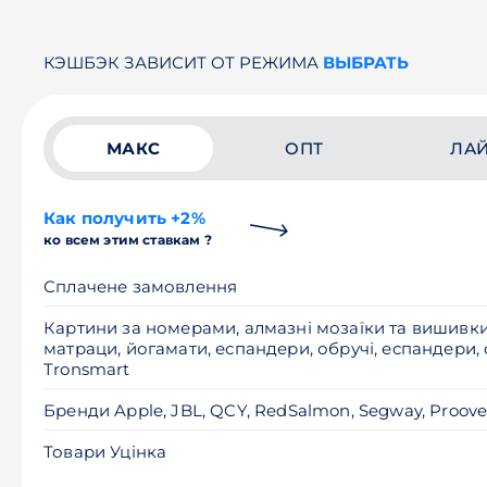
КЭШБЭК ЗАВИСИТ ОТ РЕЖИМА
ВЫБРАТЬ
МАКС
ОПТ
ЛА
Как получить +2%
ко всем этим ставкам ?
Сплачене замовлення
Картини за номерами, алмазні мозаїки та вишивки, 
матраци, йогамати, еспандери, обручі, еспандери, 
Tronsmart
Бренди Apple, JBL, QCY, RedSalmon, Segway, Proove
Товари Уцінка