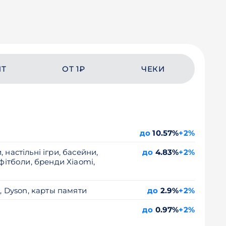
ЙТ
ОТ 1₽
ЧЕКИ
до
10.57%
+2%
настільні ігри, басейни,
до
4.83%
+2%
фітболи, бренди Xiaomi,
, Dyson, карты памяти
до
2.9%
+2%
до
0.97%
+2%