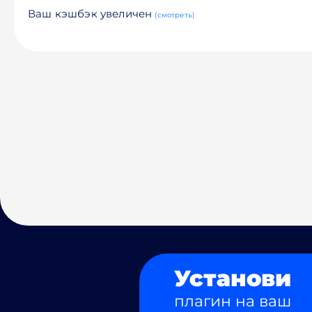
Ваш кэшбэк увеличен
(смотреть)
Установи
плагин на ваш