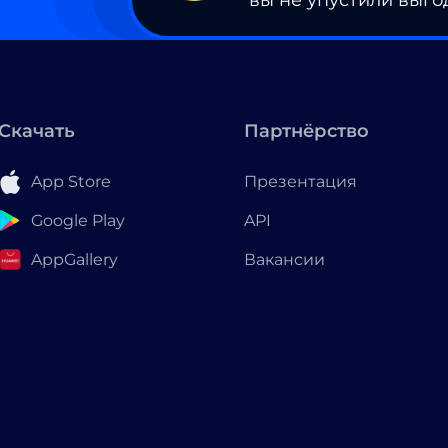
вы не упустили выго
Скачать
Партнёрство
App Store
Презентация
Google Play
API
AppGallery
Вакансии