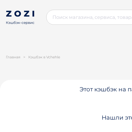
Кэшбэк-сервис
Главная
>
Кэшбэк в Vchehle
Этот кэшбэк на п
Нашли эт