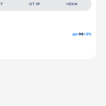
ЙТ
ОТ 1₽
ЧЕКИ
до
0€
+2%