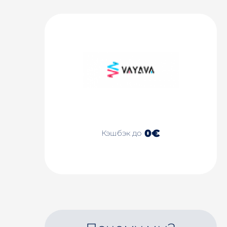
0€
Кэшбэк до