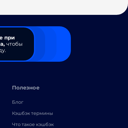
е при
а,
чтобы
ду.
Полезное
Блог
Кэшбэк термины
Что такое кэшбэк