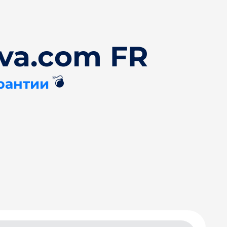
va.com FR
💣
рантии