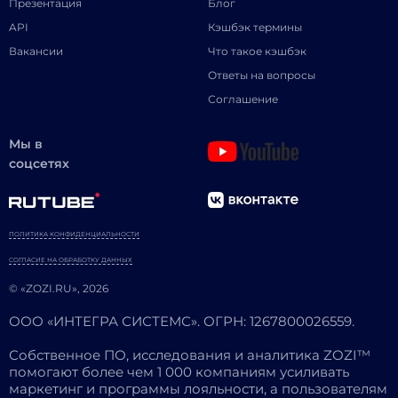
Презентация
Блог
API
Кэшбэк термины
Вакансии
Что такое кэшбэк
Ответы на вопросы
Соглашение
Мы в
соцсетях
ПОЛИТИКА КОНФИДЕНЦИАЛЬНОСТИ
СОГЛАСИЕ НА ОБРАБОТКУ ДАННЫХ
© «ZOZI.RU», 2026
ООО «ИНТЕГРА СИСТЕМС». ОГРН: 1267800026559.
Собственное ПО, исследования и аналитика ZOZI™
помогают более чем 1 000 компаниям усиливать
маркетинг и программы лояльности, а пользователям