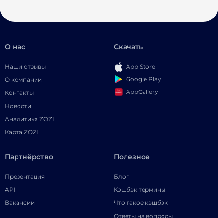
О нас
Скачать
Наши отзывы
App Store
Google Play
О компании
AppGallery
Контакты
Новости
Аналитика ZOZI
Карта ZOZI
Партнёрство
Полезное
Презентация
Блог
API
Кэшбэк термины
Вакансии
Что такое кэшбэк
Ответы на вопросы