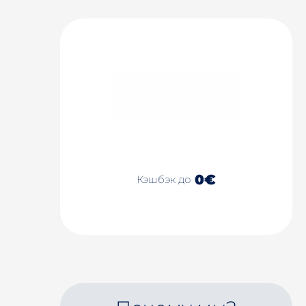
0€
Кэшбэк до