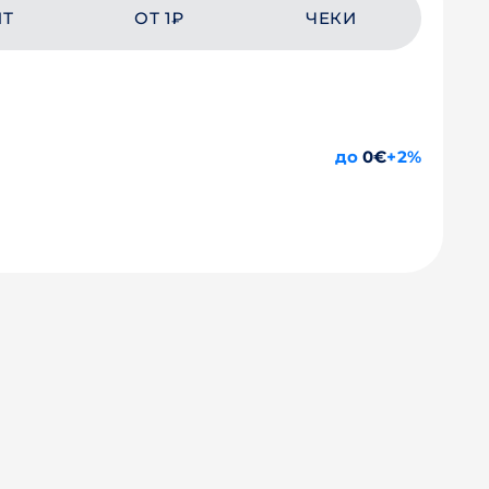
ЙТ
ОТ 1₽
ЧЕКИ
до
0€
+2%