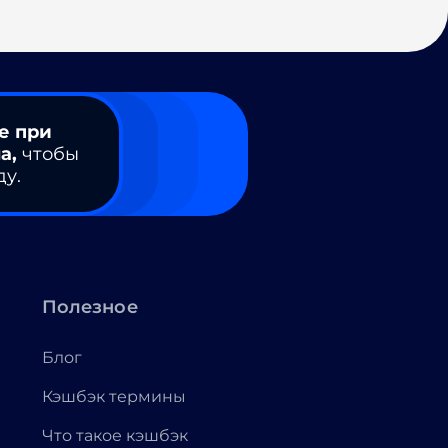
е при
а,
чтобы
ду.
Полезное
Блог
Кэшбэк термины
Что такое кэшбэк