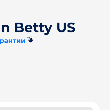
n Betty US
💣
арантии