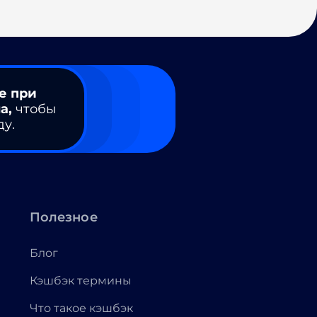
е при
а,
чтобы
ду.
Полезное
Блог
Кэшбэк термины
Что такое кэшбэк