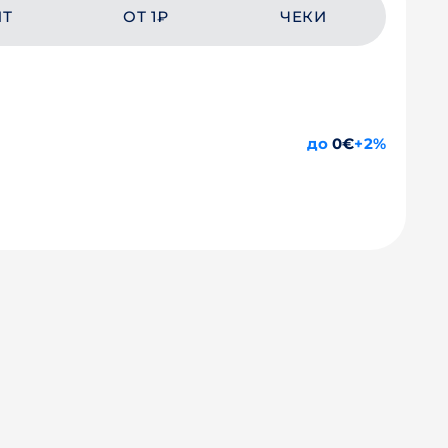
ЙТ
ОТ 1₽
ЧЕКИ
до
0€
+2%