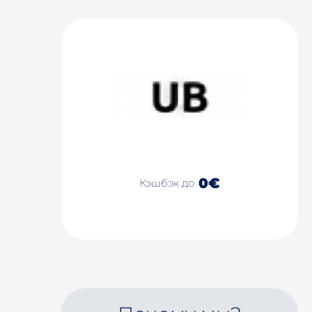
0€
Кэшбэк до