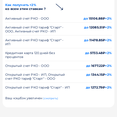
Как получить +2%
ко всем этим ставкам ?
Активный счет РКО - ООО
до
15106.88₽
+2%
Активный счет РКО тариф "Старт" -
до
12085.51₽
+2%
ООО, Активный счет РКО - ИП
Активный счет РКО тариф "Старт" -
до
11478.85₽
+2%
ИП
Кредитная карта 120 дней без
до
5733.48₽
+2%
процентов
Открытый счет РКО - ООО
до
1677.22₽
+2%
Открытый счет РКО - ИП, Открытый
до
1344.15₽
+2%
счет РКО тариф "Старт" - ООО
Открытый счет РКО тариф "Старт" - ИП
до
1272.79₽
+2%
Ваш кэшбэк увеличен
(смотреть)