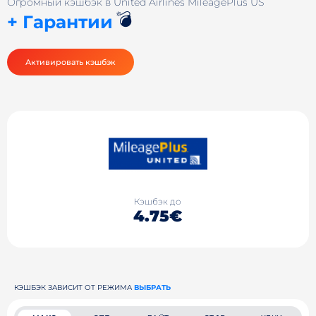
Огромный кэшбэк в United Airlines MileagePlus US
💣
+ Гарантии
Активировать кэшбэк
Кэшбэк до
4.75€
КЭШБЭК ЗАВИСИТ ОТ РЕЖИМА
ВЫБРАТЬ