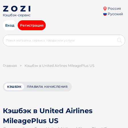
Россия
Русский
Кэшбэк-сервис
Вход
Регистрация
Главная
>
Кэшбэк в United Airlines MileagePlus US
КЭШБЭК
ПРАВИЛА НАЧИСЛЕНИЯ
Кэшбэк в United Airlines
MileagePlus US