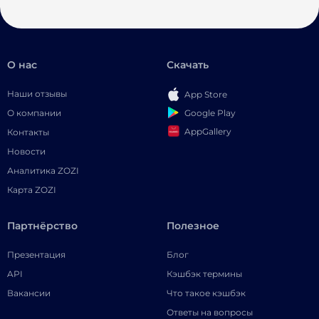
О нас
Скачать
Наши отзывы
App Store
Google Play
О компании
AppGallery
Контакты
Новости
Аналитика ZOZI
Карта ZOZI
Партнёрство
Полезное
Презентация
Блог
API
Кэшбэк термины
Вакансии
Что такое кэшбэк
Ответы на вопросы