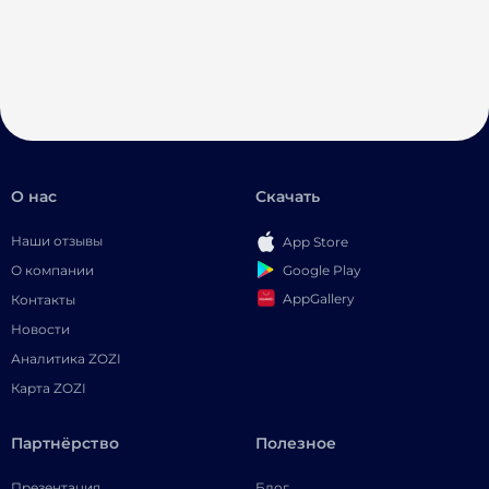
О нас
Скачать
Наши отзывы
App Store
Google Play
О компании
AppGallery
Контакты
Новости
Аналитика ZOZI
Карта ZOZI
Партнёрство
Полезное
Презентация
Блог