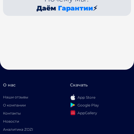
Даём
Гарантии
⚡
О нас
Скачать
Наши отзывы
App Store
Google Play
О компании
AppGallery
Контакты
Новости
Аналитика ZOZI