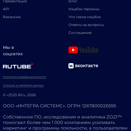
Презентация
Блог
API
Кэшбэк термины
Вакансии
Что такое кэшбэк
Ответы на вопросы
Соглашение
Мы в
соцсетях
ПОЛИТИКА КОНФИДЕНЦИАЛЬНОСТИ
СОГЛАСИЕ НА ОБРАБОТКУ ДАННЫХ
© «ZOZI.RU», 2026
ООО «ИНТЕГРА СИСТЕМС». ОГРН: 1267800026559.
Собственное ПО, исследования и аналитика ZOZI™
помогают более чем 1 000 компаниям усиливать
маркетинг и программы лояльности, а пользователям