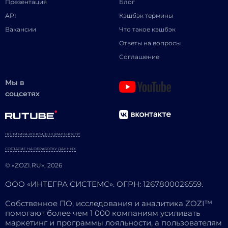
Презентация
Блог
API
Кэшбэк термины
Вакансии
Что такое кэшбэк
Ответы на вопросы
Соглашение
Мы в
соцсетях
ПОЛИТИКА КОНФИДЕНЦИАЛЬНОСТИ
СОГЛАСИЕ НА ОБРАБОТКУ ДАННЫХ
© «ZOZI.RU», 2026
ООО «ИНТЕГРА СИСТЕМС». ОГРН: 1267800026559.
Собственное ПО, исследования и аналитика ZOZI™
помогают более чем 1 000 компаниям усиливать
маркетинг и программы лояльности, а пользователям