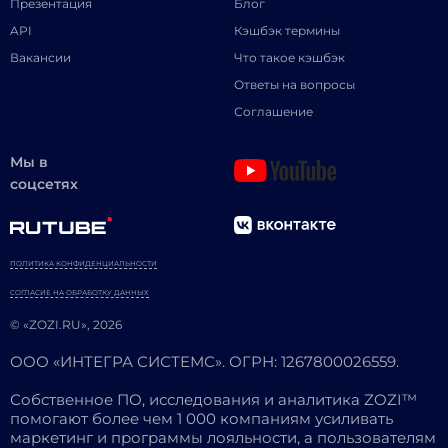
Презентация
Блог
API
Кэшбэк термины
Вакансии
Что такое кэшбэк
Ответы на вопросы
Соглашение
Мы в
соцсетях
ПОЛИТИКА КОНФИДЕНЦИАЛЬНОСТИ
СОГЛАСИЕ НА ОБРАБОТКУ ДАННЫХ
© «ZOZI.RU», 2026
ООО «ИНТЕГРА СИСТЕМС». ОГРН: 1267800026559.
Собственное ПО, исследования и аналитика ZOZI™
помогают более чем 1 000 компаниям усиливать
маркетинг и программы лояльности, а пользователям