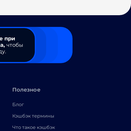
е при
а,
чтобы
ду.
Полезное
Блог
Кэшбэк термины
Что такое кэшбэк