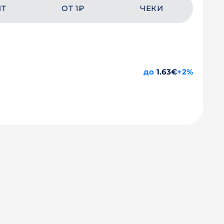
ЙТ
ОТ 1₽
ЧЕКИ
до
1.63€
+2%