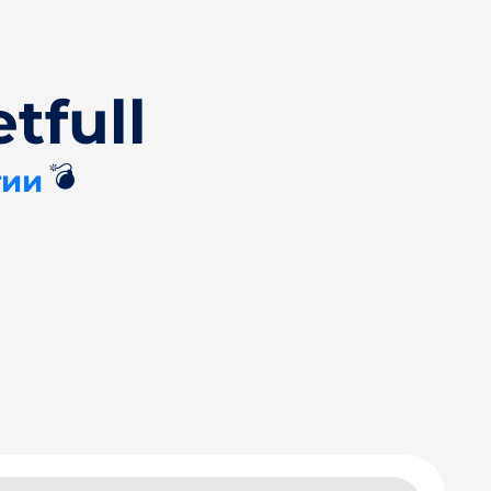
tfull
💣
тии