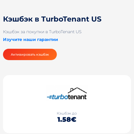
Кэшбэк в TurboTenant US
Кэшбэк за покупки в TurboTenant US
Изучите наши гарантии
Активировать кэшбэк
Кэшбэк до
1.58€