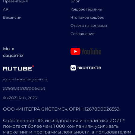
Презентация
Блог
API
Кэшбэк термины
Вакансии
Что такое кэшбэк
Ответы на вопросы
Соглашение
Мы в
соцсетях
ПОЛИТИКА КОНФИДЕНЦИАЛЬНОСТИ
СОГЛАСИЕ НА ОБРАБОТКУ ДАННЫХ
© «ZOZI.RU», 2026
ООО «ИНТЕГРА СИСТЕМС». ОГРН: 1267800026559.
Собственное ПО, исследования и аналитика ZOZI™
помогают более чем 1 000 компаниям усиливать
маркетинг и программы лояльности, а пользователям