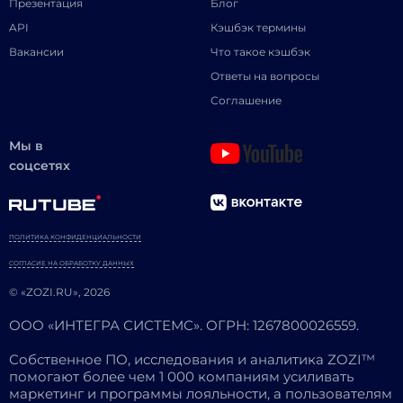
Презентация
Блог
API
Кэшбэк термины
Вакансии
Что такое кэшбэк
Ответы на вопросы
Соглашение
Мы в
соцсетях
ПОЛИТИКА КОНФИДЕНЦИАЛЬНОСТИ
СОГЛАСИЕ НА ОБРАБОТКУ ДАННЫХ
© «ZOZI.RU», 2026
ООО «ИНТЕГРА СИСТЕМС». ОГРН: 1267800026559.
Собственное ПО, исследования и аналитика ZOZI™
помогают более чем 1 000 компаниям усиливать
маркетинг и программы лояльности, а пользователям