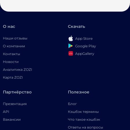
О нас
Скачать
Наши отзывы
App Store
Google Play
О компании
AppGallery
Контакты
Новости
Аналитика ZOZI
Карта ZOZI
Партнёрство
Полезное
Презентация
Блог
API
Кэшбэк термины
Вакансии
Что такое кэшбэк
Ответы на вопросы