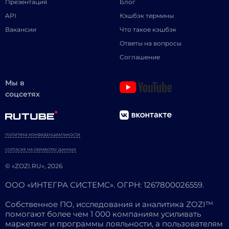
Презентация
Блог
API
Кэшбэк термины
Вакансии
Что такое кэшбэк
Ответы на вопросы
Соглашение
Мы в
соцсетях
ПОЛИТИКА КОНФИДЕНЦИАЛЬНОСТИ
СОГЛАСИЕ НА ОБРАБОТКУ ДАННЫХ
© «ZOZI.RU», 2026
ООО «ИНТЕГРА СИСТЕМС». ОГРН: 1267800026559.
Собственное ПО, исследования и аналитика ZOZI™
помогают более чем 1 000 компаниям усиливать
маркетинг и программы лояльности, а пользователям