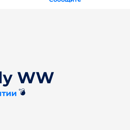
rly WW
💣
нтии