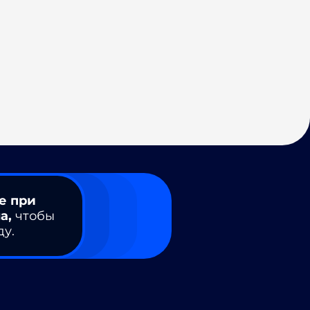
е при
а,
чтобы
ду.