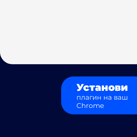
Установи
плагин на ваш
Chrome