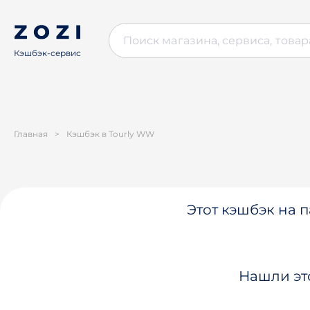
Кэшбэк-сервис
Главная
>
Кэшбэк в Tourly WW
Этот кэшбэк на п
Нашли эт