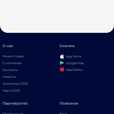
О нас
Скачать
Наши отзывы
App Store
Google Play
О компании
AppGallery
Контакты
Новости
Аналитика ZOZI
Карта ZOZI
Партнёрство
Полезное
Презентация
Блог