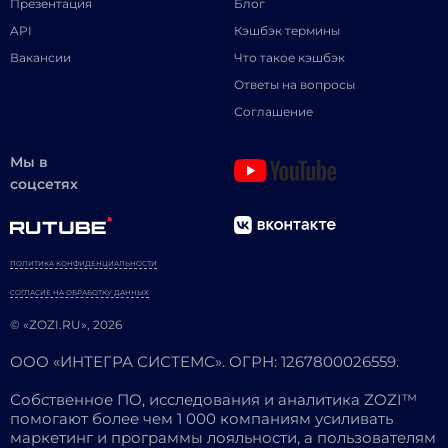
Презентация
Блог
API
Кэшбэк термины
Вакансии
Что такое кэшбэк
Ответы на вопросы
Соглашение
Мы в
соцсетях
ПОЛИТИКА КОНФИДЕНЦИАЛЬНОСТИ
СОГЛАСИЕ НА ОБРАБОТКУ ДАННЫХ
© «ZOZI.RU», 2026
ООО «ИНТЕГРА СИСТЕМС». ОГРН: 1267800026559.
Собственное ПО, исследования и аналитика ZOZI™
помогают более чем 1 000 компаниям усиливать
маркетинг и программы лояльности, а пользователям