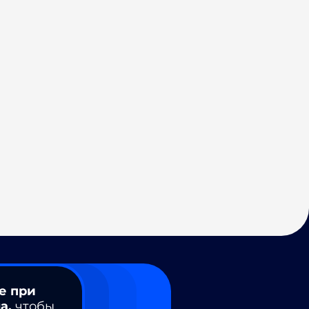
е при
а,
чтобы