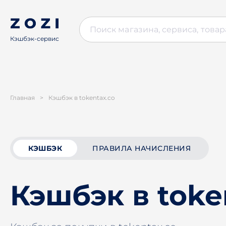
Кэшбэк-сервис
Главная
>
Кэшбэк в tokentax.co
КЭШБЭК
ПРАВИЛА НАЧИСЛЕНИЯ
Кэшбэк в toke