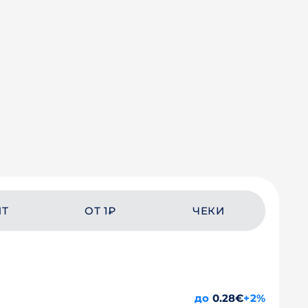
ЙТ
ОТ 1₽
ЧЕКИ
до
0.28€
+2%