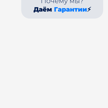
Почему мы?
Даём
Гарантии
⚡