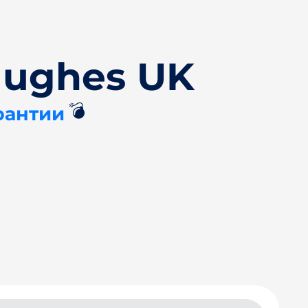
Hughes UK
💣
рантии