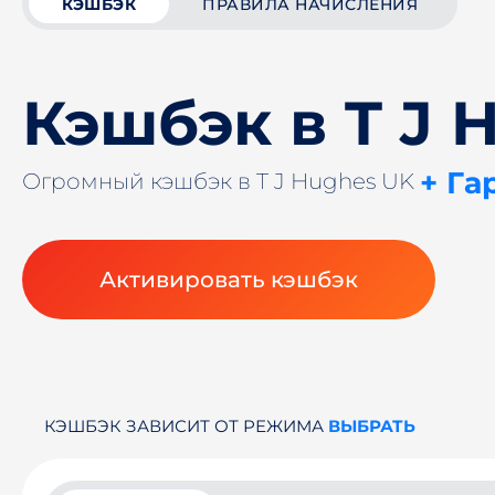
КЭШБЭК
ПРАВИЛА НАЧИСЛЕНИЯ
Кэшбэк в T J 
+ Га
Огромный кэшбэк в T J Hughes UK
Активировать кэшбэк
КЭШБЭК ЗАВИСИТ ОТ РЕЖИМА
ВЫБРАТЬ