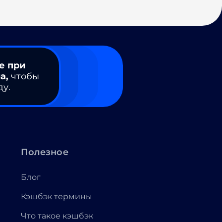
е при
а,
чтобы
ду.
Полезное
Блог
Кэшбэк термины
Что такое кэшбэк