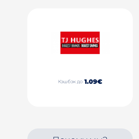
1.09€
Кэшбэк до