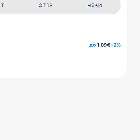
ЙТ
ОТ 1₽
ЧЕКИ
до
1.09€
+2%