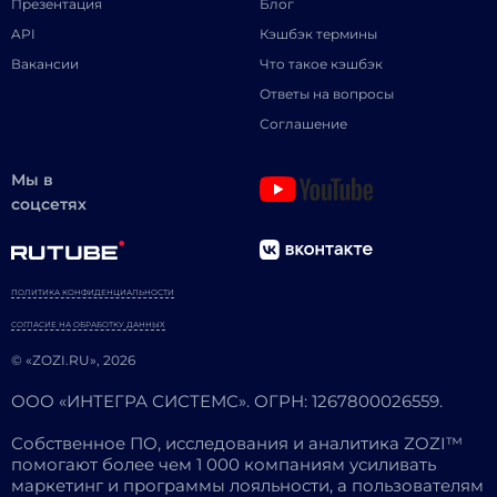
Презентация
Блог
API
Кэшбэк термины
Вакансии
Что такое кэшбэк
Ответы на вопросы
Соглашение
Мы в
соцсетях
ПОЛИТИКА КОНФИДЕНЦИАЛЬНОСТИ
СОГЛАСИЕ НА ОБРАБОТКУ ДАННЫХ
© «ZOZI.RU», 2026
ООО «ИНТЕГРА СИСТЕМС». ОГРН: 1267800026559.
Собственное ПО, исследования и аналитика ZOZI™
помогают более чем 1 000 компаниям усиливать
маркетинг и программы лояльности, а пользователям