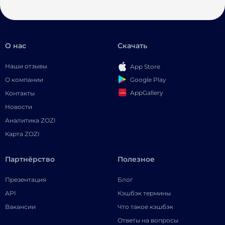
О нас
Скачать
Наши отзывы
App Store
Google Play
О компании
AppGallery
Контакты
Новости
Аналитика ZOZI
Карта ZOZI
Партнёрство
Полезное
Презентация
Блог
API
Кэшбэк термины
Вакансии
Что такое кэшбэк
Ответы на вопросы