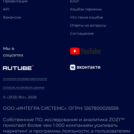
Презентация
Блог
API
Кэшбэк термины
Вакансии
Что такое кэшбэк
Ответы на вопросы
Соглашение
Мы в
соцсетях
ПОЛИТИКА КОНФИДЕНЦИАЛЬНОСТИ
СОГЛАСИЕ НА ОБРАБОТКУ ДАННЫХ
© «ZOZI.RU», 2026
ООО «ИНТЕГРА СИСТЕМС». ОГРН: 1267800026559.
Собственное ПО, исследования и аналитика ZOZI™
помогают более чем 1 000 компаниям усиливать
маркетинг и программы лояльности, а пользователям