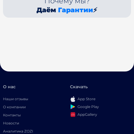
Почему мы?
Даём
Гарантии
⚡
О нас
Скачать
Наши отзывы
App Store
Google Play
О компании
AppGallery
Контакты
Новости
Аналитика ZOZI