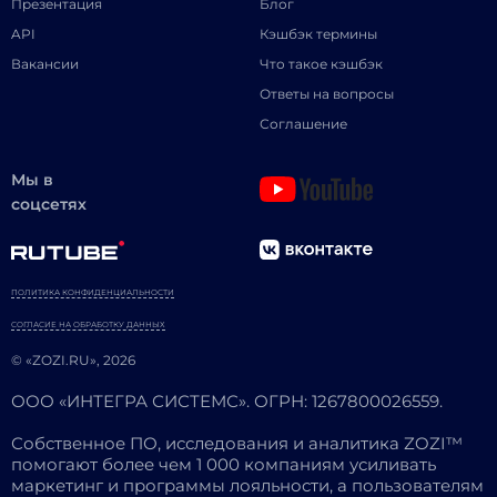
Презентация
Блог
API
Кэшбэк термины
Вакансии
Что такое кэшбэк
Ответы на вопросы
Соглашение
Мы в
соцсетях
ПОЛИТИКА КОНФИДЕНЦИАЛЬНОСТИ
СОГЛАСИЕ НА ОБРАБОТКУ ДАННЫХ
© «ZOZI.RU», 2026
ООО «ИНТЕГРА СИСТЕМС». ОГРН: 1267800026559.
Собственное ПО, исследования и аналитика ZOZI™
помогают более чем 1 000 компаниям усиливать
маркетинг и программы лояльности, а пользователям