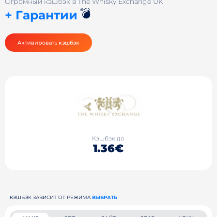
Огромный кэшбэк в The Whisky Exchange UK
💣
+ Гарантии
Активировать кэшбэк
Кэшбэк до
1.36€
КЭШБЭК ЗАВИСИТ ОТ РЕЖИМА
ВЫБРАТЬ