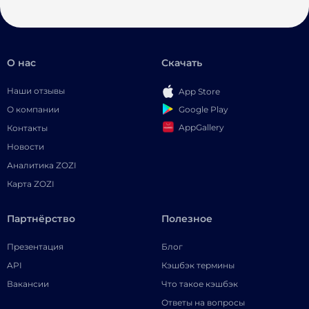
О нас
Скачать
Наши отзывы
App Store
Google Play
О компании
AppGallery
Контакты
Новости
Аналитика ZOZI
Карта ZOZI
Партнёрство
Полезное
Презентация
Блог
API
Кэшбэк термины
Вакансии
Что такое кэшбэк
Ответы на вопросы