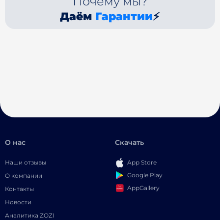
Почему мы?
Даём
Гарантии
⚡
О нас
Скачать
Наши отзывы
App Store
Google Play
О компании
AppGallery
Контакты
Новости
Аналитика ZOZI