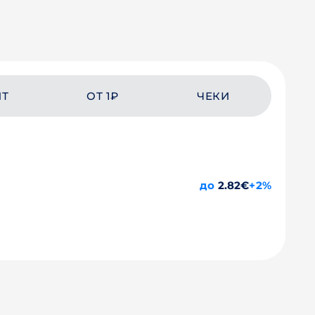
ЙТ
ОТ 1₽
ЧЕКИ
до
2.82€
+2%