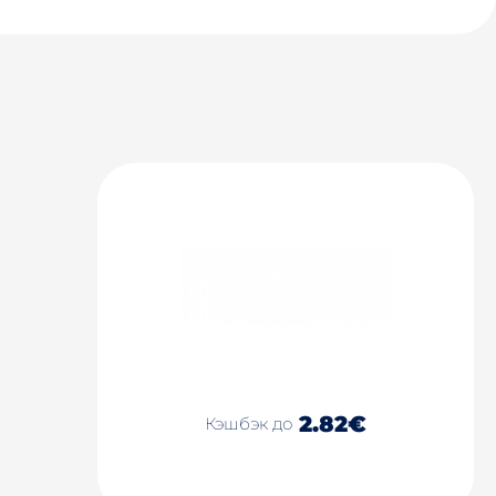
2.82€
Кэшбэк до