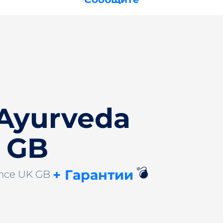
Ayurveda
 GB
💣
+ Гарантии
ence UK GB