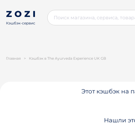
Кэшбэк-сервис
Главная
>
Кэшбэк в The Ayurveda Experience UK GB
Этот кэшбэк на п
Нашли эт