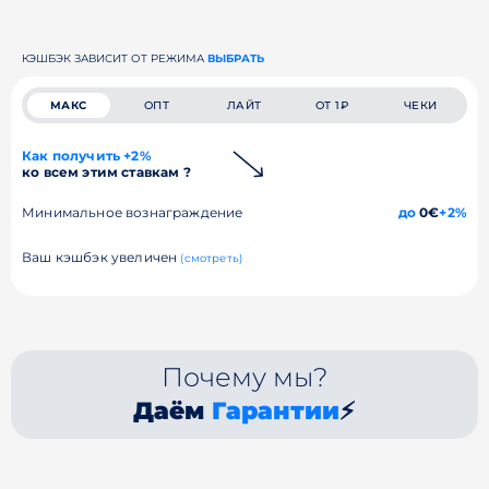
КЭШБЭК ЗАВИСИТ ОТ РЕЖИМА
ВЫБРАТЬ
МАКС
ОПТ
ЛАЙТ
ОТ 1₽
ЧЕКИ
Как получить +2%
ко всем этим ставкам ?
Минимальное вознаграждение
до
0€
+2%
Ваш кэшбэк увеличен
(смотреть)
Почему мы?
Даём
Гарантии
⚡