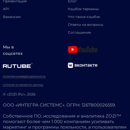
Презентация
Блог
API
Кэшбэк термины
Вакансии
Что такое кэшбэк
Ответы на вопросы
Соглашение
Мы в
соцсетях
ПОЛИТИКА КОНФИДЕНЦИАЛЬНОСТИ
СОГЛАСИЕ НА ОБРАБОТКУ ДАННЫХ
© «ZOZI.RU», 2026
ООО «ИНТЕГРА СИСТЕМС». ОГРН: 1267800026559.
Собственное ПО, исследования и аналитика ZOZI™
помогают более чем 1 000 компаниям усиливать
маркетинг и программы лояльности, а пользователям