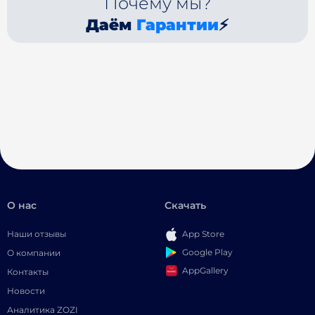
Почему мы?
Даём
Гарантии
⚡
О нас
Скачать
Наши отзывы
App Store
Google Play
О компании
AppGallery
Контакты
Новости
Аналитика ZOZI