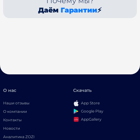
Почему мы?
Даём
Гарантии
⚡
О нас
Скачать
Наши отзывы
App Store
Google Play
О компании
AppGallery
Контакты
Новости
Аналитика ZOZI