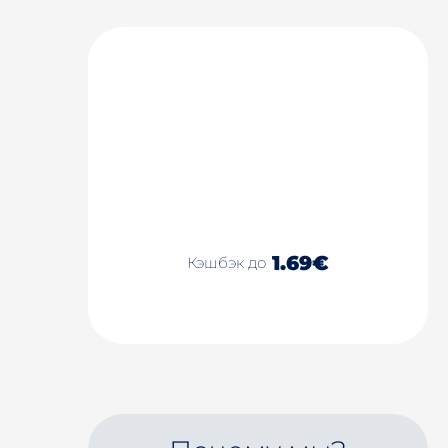
1.69€
Кэшбэк до