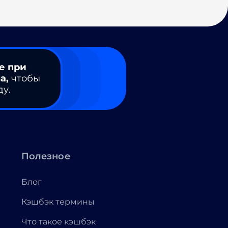
е при
а,
чтобы
ду.
Полезное
Блог
Кэшбэк термины
Что такое кэшбэк