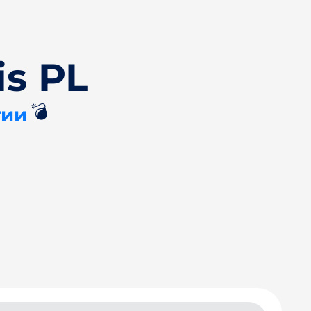
is PL
💣
тии