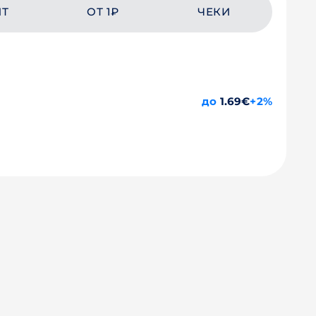
ЙТ
ОТ 1₽
ЧЕКИ
до
1.69€
+2%