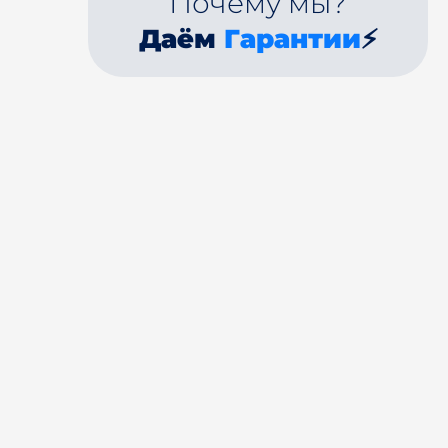
Почему мы?
Даём
Гарантии
⚡