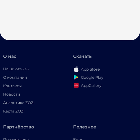
О нас
Скачать
Наши отзывы
App Store
Google Play
О компании
AppGallery
Контакты
Новости
Аналитика ZOZI
Карта ZOZI
Партнёрство
Полезное
Презентация
Блог