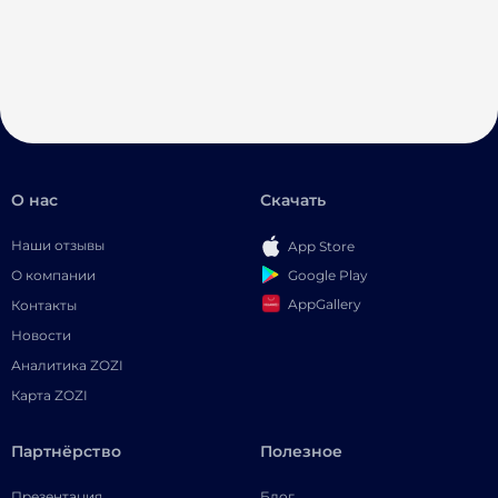
О нас
Скачать
Наши отзывы
App Store
Google Play
О компании
AppGallery
Контакты
Новости
Аналитика ZOZI
Карта ZOZI
Партнёрство
Полезное
Презентация
Блог