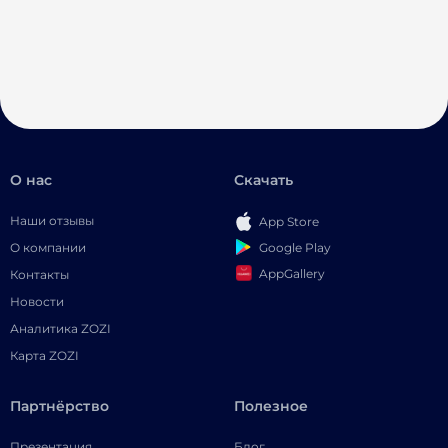
О нас
Скачать
Наши отзывы
App Store
Google Play
О компании
AppGallery
Контакты
Новости
Аналитика ZOZI
Карта ZOZI
Партнёрство
Полезное
Презентация
Блог