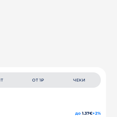
ЙТ
ОТ 1₽
ЧЕКИ
до
1.37€
+2%