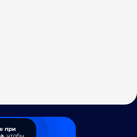
е при
а,
чтобы