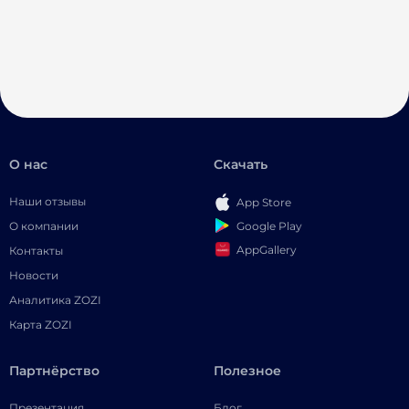
О нас
Скачать
Наши отзывы
App Store
Google Play
О компании
AppGallery
Контакты
Новости
Аналитика ZOZI
Карта ZOZI
Партнёрство
Полезное
Презентация
Блог