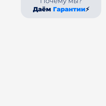
Почему мы?
Даём
Гарантии
⚡