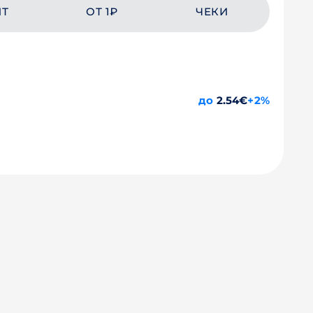
ЙТ
ОТ 1₽
ЧЕКИ
до
2.54€
+2%