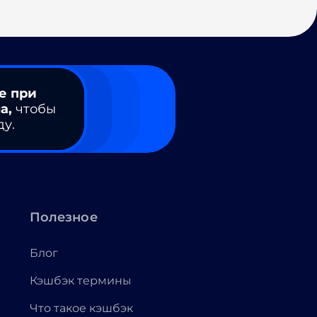
е при
а,
чтобы
ду.
Полезное
Блог
Кэшбэк термины
Что такое кэшбэк