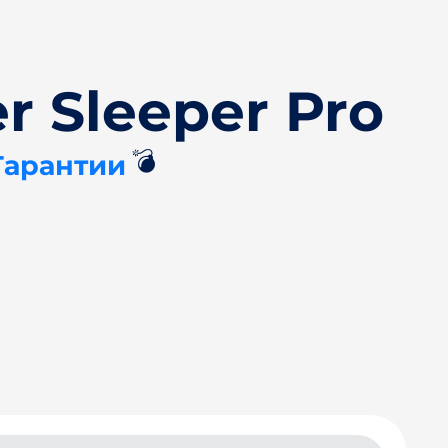
r Sleeper Pro
💣
Гарантии