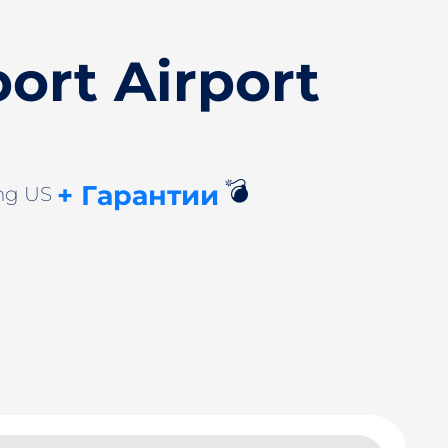
ort Airport
💣
+ Гарантии
ing US