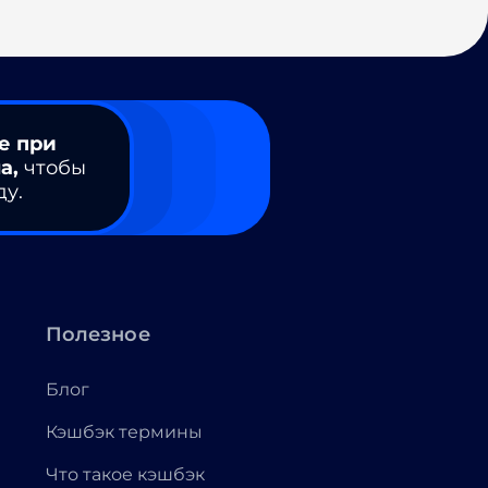
е при
а,
чтобы
ду.
Полезное
Блог
Кэшбэк термины
Что такое кэшбэк