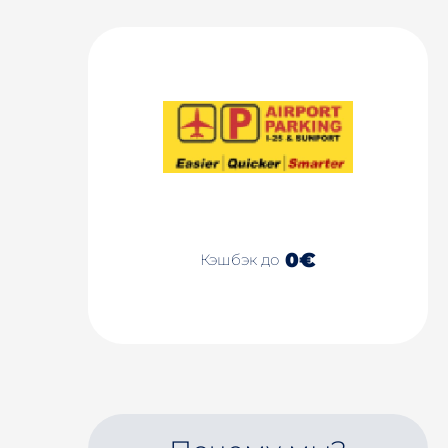
0€
Кэшбэк до