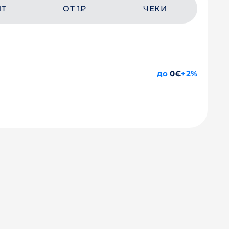
ЙТ
ОТ 1₽
ЧЕКИ
до
0€
+2%