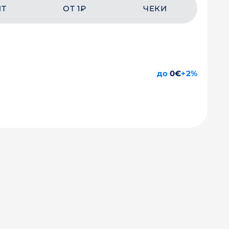
ЙТ
ОТ 1₽
ЧЕКИ
до
0€
+2%