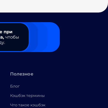
е при
а,
чтобы
ду.
Полезное
Блог
Кэшбэк термины
Что такое кэшбэк