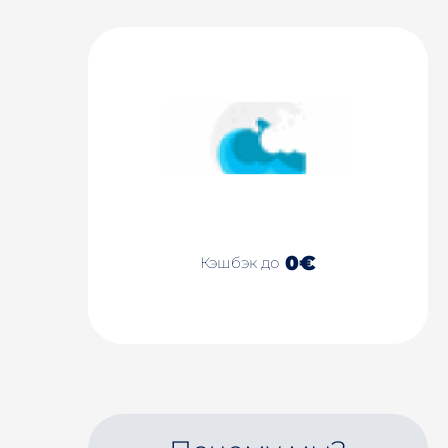
0€
Кэшбэк до