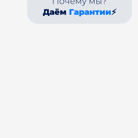
Почему мы?
Даём
Гарантии
⚡