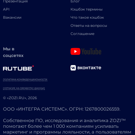
Презентация
Блог
API
Кэшбэк термины
Вакансии
Что такое кэшбэк
Ответы на вопросы
Соглашение
Мы в
соцсетях
ПОЛИТИКА КОНФИДЕНЦИАЛЬНОСТИ
СОГЛАСИЕ НА ОБРАБОТКУ ДАННЫХ
© «ZOZI.RU», 2026
ООО «ИНТЕГРА СИСТЕМС». ОГРН: 1267800026559.
Собственное ПО, исследования и аналитика ZOZI™
помогают более чем 1 000 компаниям усиливать
маркетинг и программы лояльности, а пользователям