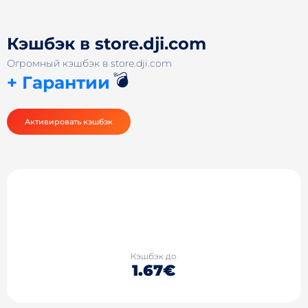
Кэшбэк в store.dji.com
Огромный кэшбэк в store.dji.com
💣
+ Гарантии
Активировать кэшбэк
Кэшбэк до
1.67€