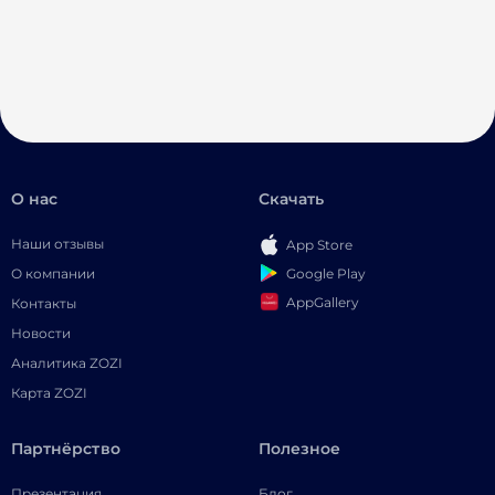
О нас
Скачать
Наши отзывы
App Store
Google Play
О компании
AppGallery
Контакты
Новости
Аналитика ZOZI
Карта ZOZI
Партнёрство
Полезное
Презентация
Блог