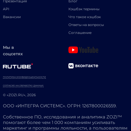
Презентация
Блог
API
Кэшбэк термины
Вакансии
Что такое кэшбэк
Ответы на вопросы
Соглашение
Мы в
соцсетях
ПОЛИТИКА КОНФИДЕНЦИАЛЬНОСТИ
СОГЛАСИЕ НА ОБРАБОТКУ ДАННЫХ
© «ZOZI.RU», 2026
ООО «ИНТЕГРА СИСТЕМС». ОГРН: 1267800026559.
Собственное ПО, исследования и аналитика ZOZI™
помогают более чем 1 000 компаниям усиливать
маркетинг и программы лояльности, а пользователям