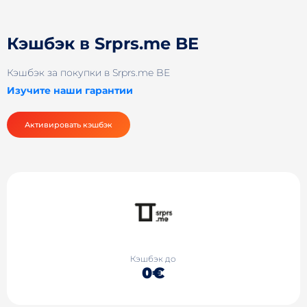
Кэшбэк в Srprs.me BE
Кэшбэк за покупки в Srprs.me BE
Изучите наши гарантии
Активировать кэшбэк
Кэшбэк до
0€