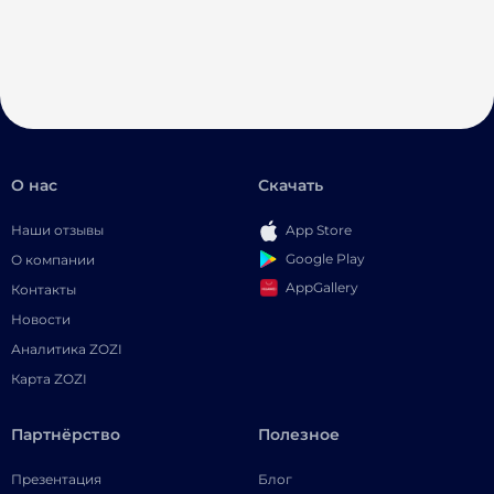
О нас
Скачать
Наши отзывы
App Store
Google Play
О компании
AppGallery
Контакты
Новости
Аналитика ZOZI
Карта ZOZI
Партнёрство
Полезное
Презентация
Блог